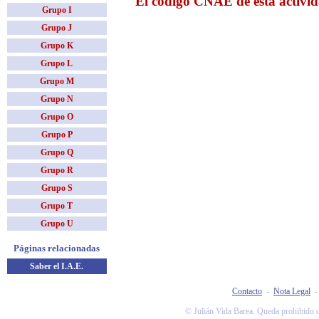
El código CNAE de esta activid
Grupo I
Grupo J
Grupo K
Grupo L
Grupo M
Grupo N
Grupo O
Grupo P
Grupo Q
Grupo R
Grupo S
Grupo T
Grupo U
Páginas relacionadas
Saber el I.A.E.
Contacto
-
Nota Legal
© Julián Vida Barea. Queda prohibido co