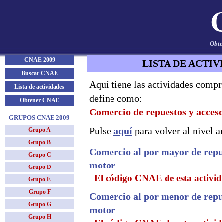
Obte
CNAE 2009
LISTA DE ACTIV
Buscar CNAE
Aquí tiene las actividades compr
Lista de actividades
define como:
Obtener CNAE
Comercio de repuestos y acceso
GRUPOS CNAE 2009
Pulse
aquí
para volver al nivel an
Grupo A
Grupo B
Comercio al por mayor de repue
Grupo C
motor
Grupo D
El código CNAE de esta activid
Grupo E
Grupo F
Comercio al por menor de repue
Grupo G
motor
Grupo H