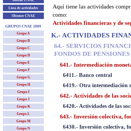
Buscar CNAE
Aquí tiene las actividades compr
Lista de actividades
como:
Obtener CNAE
Actividades financieras y de s
GRUPOS CNAE 2009
Grupo A
K.- ACTIVIDADES FINA
Grupo B
64.- SERVICIOS FINAN
Grupo C
FONDOS DE PENSIONES
Grupo D
Grupo E
641.- Intermediación monet
Grupo F
6411.- Banco central
Grupo G
6419.- Otra intermediación
Grupo H
Grupo I
642.- Actividades de las soc
Grupo J
6420.- Actividades de las so
Grupo K
Grupo L
643.- Inversión colectiva, f
Grupo M
6430.- Inversión colectiva, f
Grupo N