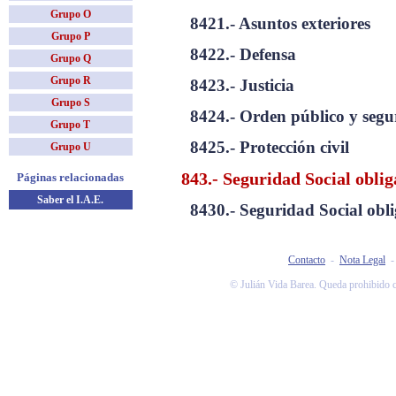
Grupo O
8421.- Asuntos exteriores
Grupo P
8422.- Defensa
Grupo Q
Grupo R
8423.- Justicia
Grupo S
8424.- Orden público y segu
Grupo T
8425.- Protección civil
Grupo U
843.- Seguridad Social oblig
Páginas relacionadas
Saber el I.A.E.
8430.- Seguridad Social obli
Contacto
-
Nota Legal
© Julián Vida Barea. Queda prohibido co