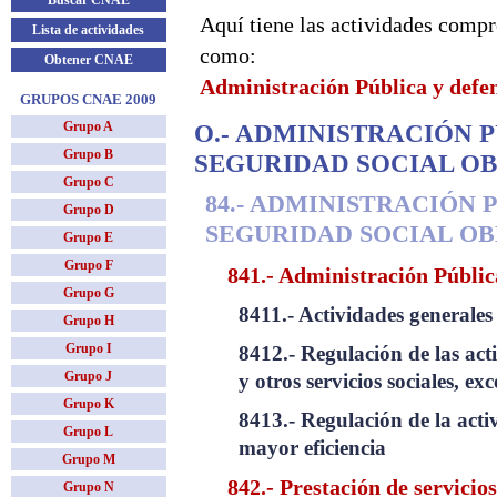
Buscar CNAE
Aquí tiene las actividades compr
Lista de actividades
como:
Obtener CNAE
Administración Pública y defen
GRUPOS CNAE 2009
Grupo A
O.- ADMINISTRACIÓN P
Grupo B
SEGURIDAD SOCIAL O
Grupo C
84.- ADMINISTRACIÓN 
Grupo D
SEGURIDAD SOCIAL O
Grupo E
Grupo F
841.- Administración Pública
Grupo G
8411.- Actividades generales
Grupo H
Grupo I
8412.- Regulación de las acti
Grupo J
y otros servicios sociales, e
Grupo K
8413.- Regulación de la act
Grupo L
mayor eficiencia
Grupo M
842.- Prestación de servicio
Grupo N