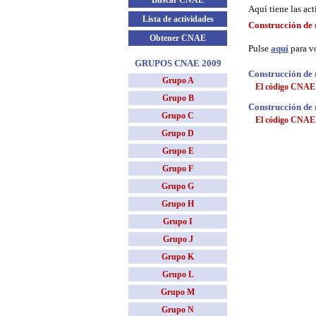
Buscar CNAE
Aquí tiene las ac
Lista de actividades
Construcción de 
Obtener CNAE
Pulse
aquí
para vo
GRUPOS CNAE 2009
Construcción de 
Grupo A
El código CNAE d
Grupo B
Construcción de 
Grupo C
El código CNAE d
Grupo D
Grupo E
Grupo F
Grupo G
Grupo H
Grupo I
Grupo J
Grupo K
Grupo L
Grupo M
Grupo N