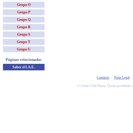
Grupo O
Grupo P
Grupo Q
Grupo R
Grupo S
Grupo T
Grupo U
Páginas relacionadas
Saber el I.A.E.
Contacto
-
Nota Legal
© Julián Vida Barea. Queda prohibido co