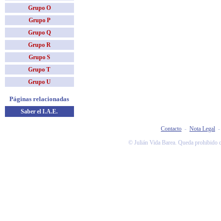
Grupo O
Grupo P
Grupo Q
Grupo R
Grupo S
Grupo T
Grupo U
Páginas relacionadas
Saber el I.A.E.
Contacto
-
Nota Legal
© Julián Vida Barea. Queda prohibido co