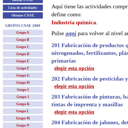
Buscar CNAE
Aquí tiene las actividades compr
Lista de actividades
define como:
Obtener CNAE
Industria química
.
GRUPOS CNAE 2009
Pulse
aquí
para volver al nivel an
Grupo A
Grupo B
201 Fabricación de productos 
Grupo C
nitrogenados, fertilizantes, plá
Grupo D
primarias
Grupo E
elegir esta opción
Grupo F
Grupo G
202 Fabricación de pesticidas 
Grupo H
elegir esta opción
Grupo I
203 Fabricación de pinturas, ba
Grupo J
tintas de imprenta y masillas
Grupo K
elegir esta opción
Grupo L
Grupo M
204 Fabricación de jabones, det
Grupo N