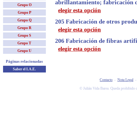
abrillantamiento; fabricación 
Grupo O
elegir esta opción
Grupo P
Grupo Q
205 Fabricación de otros prod
Grupo R
elegir esta opción
Grupo S
206 Fabricación de fibras artifi
Grupo T
elegir esta opción
Grupo U
Páginas relacionadas
Saber el I.A.E.
Contacto
-
Nota Legal
© Julián Vida Barea. Queda prohibido co