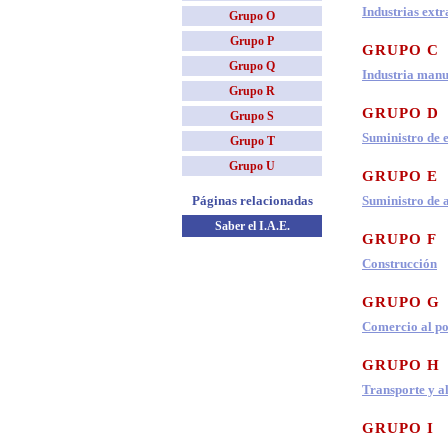
Industrias extr
Grupo O
Grupo P
GRUPO C
Grupo Q
Industria manu
Grupo R
GRUPO D
Grupo S
Suministro de e
Grupo T
Grupo U
GRUPO E
Páginas relacionadas
Suministro de 
Saber el I.A.E.
GRUPO F
Construcción
GRUPO G
Comercio al po
GRUPO H
Transporte y 
GRUPO I