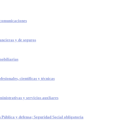
 comunicaciones
ancieras y de seguros
mobiliarias
fesionales, científicas y técnicas
inistrativas y servicios auxliares
 Pública y defensa; Seguridad Social obligatoria