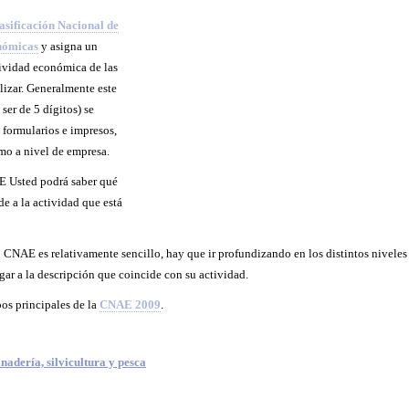
asificación Nacional de
nómicas
y asigna un
ividad económica de las
lizar. Generalmente este
ser de 5 dígitos) se
 formularios e impresos,
omo a nivel de empresa.
E
Usted podrá saber qué
e a la actividad que está
o
CNAE
es relativamente sencillo, hay que ir profundizando en los distintos niveles
gar a la descripción que coincide con su actividad.
pos principales de la
CNAE 2009
.
nadería, silvicultura y pesca