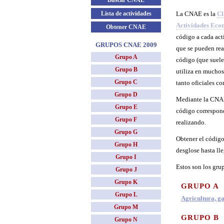
Buscar CNAE
Lista de actividades
La
CNAE
es la
Cl
Actividades Eco
Obtener CNAE
código a cada act
GRUPOS CNAE 2009
que se pueden rea
Grupo A
código (que suele 
Grupo B
utiliza en muchos
Grupo C
tanto oficiales c
Grupo D
Mediante la
CNA
Grupo E
código correspond
Grupo F
realizando.
Grupo G
Obtener el códig
Grupo H
desglose hasta lle
Grupo I
Estos son los gru
Grupo J
Grupo K
GRUPO A
Grupo L
Agricultura, ga
Grupo M
GRUPO B
Grupo N