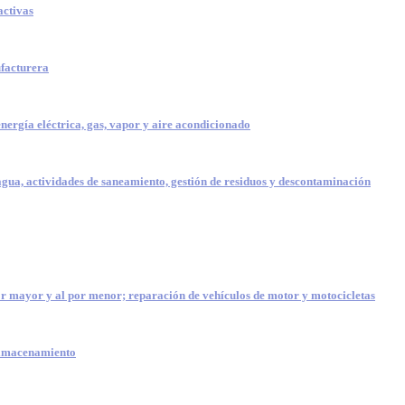
activas
facturera
nergía eléctrica, gas, vapor y aire acondicionado
agua, actividades de saneamiento, gestión de residuos y descontaminación
r mayor y al por menor; reparación de vehículos de motor y motocicletas
almacenamiento