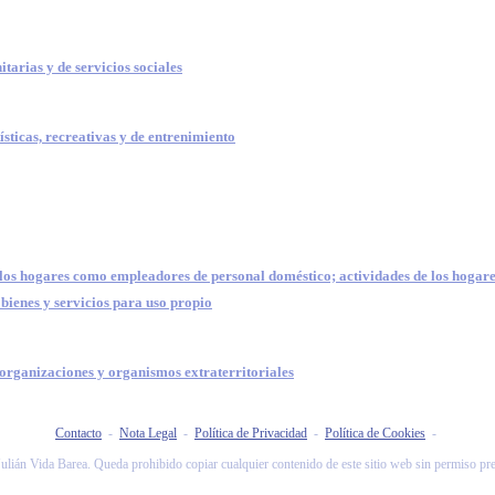
itarias y de servicios sociales
ísticas, recreativas y de entrenimiento
 los hogares como empleadores de personal doméstico; actividades de los hogar
bienes y servicios para uso propio
 organizaciones y organismos extraterritoriales
Contacto
-
Nota Legal
-
Política de Privacidad
-
Política de Cookies
-
ulián Vida Barea. Queda prohibido copiar cualquier contenido de este sitio web sin permiso pr